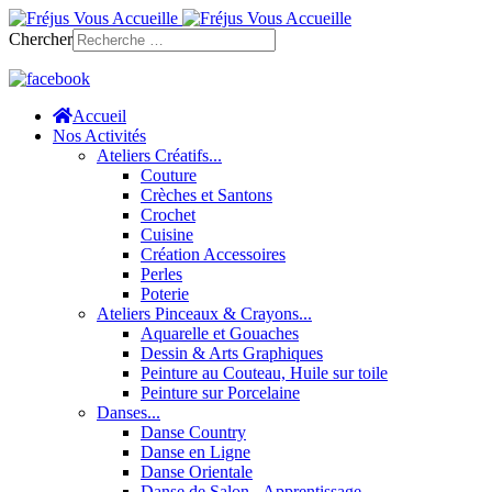
Chercher
Accueil
Nos Activités
Ateliers Créatifs...
Couture
Crèches et Santons
Crochet
Cuisine
Création Accessoires
Perles
Poterie
Ateliers Pinceaux & Crayons...
Aquarelle et Gouaches
Dessin & Arts Graphiques
Peinture au Couteau, Huile sur toile
Peinture sur Porcelaine
Danses...
Danse Country
Danse en Ligne
Danse Orientale
Danse de Salon - Apprentissage