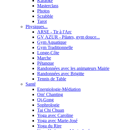
Karaoké
Masterclass
Photos
Scrabble
Tarot
Physiques...
ARSE - Tir à l'Arc
GV AZUR - Pilates, gym douce...
Gym Aquatique
Gym Traditionnelle
Longe-Côte
Marche
Pétanque
Randonnées avec les animateurs Mairie
Randonnées avec Brigitte
Tennis de Table
Santé
Energiologie-Médiation
Om' Chanting
Qi-Gong
Sophrologie
Tai Chi Chuan
Yoga avec Caroline
Yoga avec Marie-José
Yoga du Rire