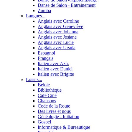
Danse de Salon - Entrainement
Zumba
Langues...
Anglais avec Caroline
Anglais avec Geneviève
Anglais avec Johanna
Anglais avec Josiane
Anglais avec Lucie
Anglais avec Ursula
Espagnol
Français
Italien avec Aziz
Italien avec Daniel
Italien avec Brigitte
Loisirs...
Belote
Bibliothèque
Café Ciné
Chansons
Code de la Route
Des livres et nous
Généalogie - Initiation
Gospel
Informatique & Bureautique