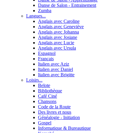
Danse de Salon - Entrainement
Zumba
Langues...
Anglais avec Caroline
Anglais avec Geneviève
Anglais avec Johanna
Anglais avec Josiane
Anglais avec Lucie
Anglais avec Ursula
Espagnol
Français
Italien avec Aziz
Italien avec Daniel
Italien avec Brigitte
Loisirs...
Belote
Bibliothèque
Café Ciné
Chansons
Code de la Route
Des livres et nous
Généalogie - Initiation
Gospel
Informatique & Bureautique