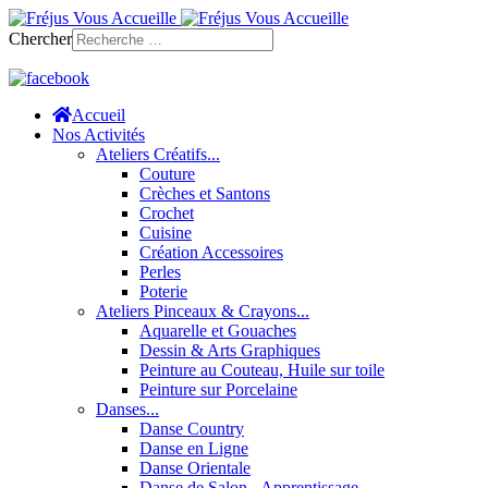
Chercher
Accueil
Nos Activités
Ateliers Créatifs...
Couture
Crèches et Santons
Crochet
Cuisine
Création Accessoires
Perles
Poterie
Ateliers Pinceaux & Crayons...
Aquarelle et Gouaches
Dessin & Arts Graphiques
Peinture au Couteau, Huile sur toile
Peinture sur Porcelaine
Danses...
Danse Country
Danse en Ligne
Danse Orientale
Danse de Salon - Apprentissage