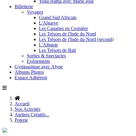
Yoga Hatha avec Marie-José
Billetterie
Voyages
Grand Sud Africain
L'Algarve
Les Canaries en Croisière
Les Trésors de l'Inde du Nord
Les Trésors de l'Inde du Nord (second)
L'Albanie
Les Trésors de Bali
Sorties & Spectacles
Evènements
Gymnastique avec Alyne
Albums Photos
Espace Adhérent
Accueil
Nos Activités
Ateliers Créatifs...
Poterie