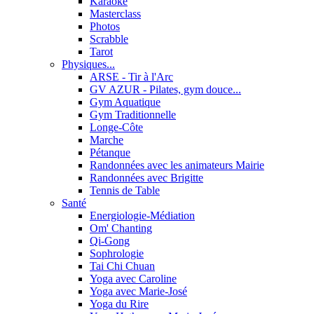
Karaoké
Masterclass
Photos
Scrabble
Tarot
Physiques...
ARSE - Tir à l'Arc
GV AZUR - Pilates, gym douce...
Gym Aquatique
Gym Traditionnelle
Longe-Côte
Marche
Pétanque
Randonnées avec les animateurs Mairie
Randonnées avec Brigitte
Tennis de Table
Santé
Energiologie-Médiation
Om' Chanting
Qi-Gong
Sophrologie
Tai Chi Chuan
Yoga avec Caroline
Yoga avec Marie-José
Yoga du Rire