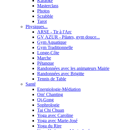
Karaoké
Masterclass
Photos
Scrabble
Tarot
Physiques...
ARSE - Tir à l'Arc
GV AZUR - Pilates, gym douce...
Gym Aquatique
Gym Traditionnelle
Longe-Côte
Marche
Pétanque
Randonnées avec les animateurs Mairie
Randonnées avec Brigitte
Tennis de Table
Santé
Energiologie-Médiation
Om' Chanting
Qi-Gong
Sophrologie
Tai Chi Chuan
Yoga avec Caroline
Yoga avec Marie-José
Yoga du Rire