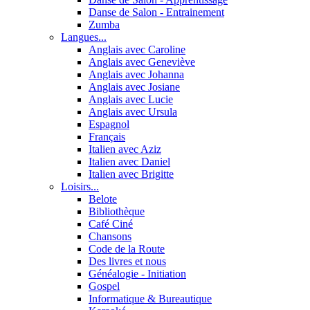
Danse de Salon - Entrainement
Zumba
Langues...
Anglais avec Caroline
Anglais avec Geneviève
Anglais avec Johanna
Anglais avec Josiane
Anglais avec Lucie
Anglais avec Ursula
Espagnol
Français
Italien avec Aziz
Italien avec Daniel
Italien avec Brigitte
Loisirs...
Belote
Bibliothèque
Café Ciné
Chansons
Code de la Route
Des livres et nous
Généalogie - Initiation
Gospel
Informatique & Bureautique