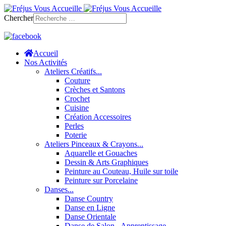
Chercher
Accueil
Nos Activités
Ateliers Créatifs...
Couture
Crèches et Santons
Crochet
Cuisine
Création Accessoires
Perles
Poterie
Ateliers Pinceaux & Crayons...
Aquarelle et Gouaches
Dessin & Arts Graphiques
Peinture au Couteau, Huile sur toile
Peinture sur Porcelaine
Danses...
Danse Country
Danse en Ligne
Danse Orientale
Danse de Salon - Apprentissage